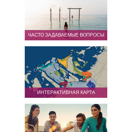
специальные тарифы и
предложения для
профессионалов!
ЧАСТО ЗАДАВАЕМЫЕ ВОПРОСЫ
Обзор основной информации и
ответов на наиболее
распространенные вопросы
ИНТЕРАКТИВНАЯ КАРТА
Не спеша изучите карту Абу-
Даби и узнайте, что может
предложить этот прекрасный
эмират