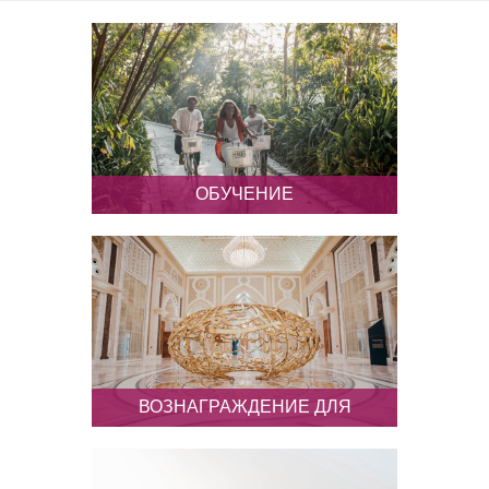
ОБУЧЕНИЕ
Эксклюзивное онлайн-обучение
для профессионалов в сфере
туризма: знания, необходимые
для получения сертификата
специалиста по Абу-Даби
ВОЗНАГРАЖДЕНИЕ ДЛЯ
ТУРАГЕНТОВ
Поощрительные призы,